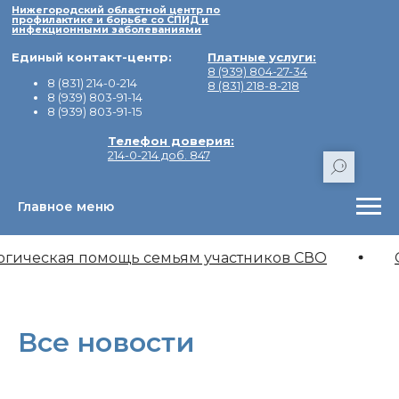
Нижегородский областной центр по
профилактике и борьбе со СПИД и
инфекционными заболеваниями
Единый контакт-центр:
Платные услуги:
8 (939) 804-27-34
8 (831) 214-0-214
8 (831) 218-8-218
8 (939) 803-91-14
8 (939) 803-91-15
Телефон доверия:
214-0-214 доб. 847
Главное меню
Адрес:
603155, город Нижний Новгоро
Минина, дом 20/3Е.
ская помощь семьям участников СВО
Отделе
Все новости